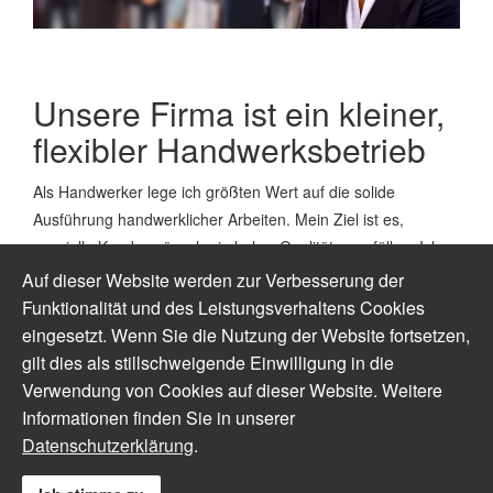
Unsere Firma ist ein kleiner,
flexibler Handwerksbetrieb
Als Handwerker lege ich größten Wert auf die solide
Ausführung handwerklicher Arbeiten. Mein Ziel ist es,
spezielle Kundenwünsche in hoher Qualität zu erfüllen. Ich
würde mich freuen, Ihnen meine handwerklichen Fähigkeiten
Auf dieser Website werden zur Verbesserung der
praktisch unter Beweis stellen zu können. Verschaffen Sie
Funktionalität und des Leistungsverhaltens Cookies
sich anhand dieser Homepage einen Überblick über den
eingesetzt. Wenn Sie die Nutzung der Website fortsetzen,
Umfang meines Angebotes 20 Jährige Erfahrungen von
gilt dies als stillschweigende Einwilligung in die
Recaro Sitze und Einbauten .
Verwendung von Cookies auf dieser Website. Weitere
Informationen finden Sie in unserer
Datenschutzerklärung
.